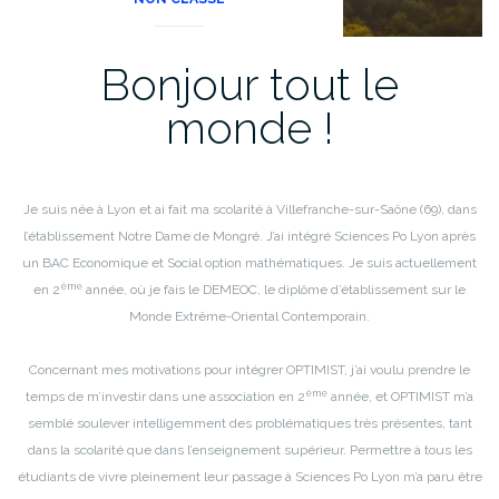
Bonjour tout le
monde !
Je suis née à Lyon et ai fait ma scolarité à Villefranche-sur-Saône (69), dans
l’établissement Notre Dame de Mongré. J’ai intégré Sciences Po Lyon après
un BAC Economique et Social option mathématiques. Je suis actuellement
ème
en 2
année, où je fais le DEMEOC, le diplôme d’établissement sur le
Monde Extrême-Oriental Contemporain.
Concernant mes motivations pour intégrer OPTIMIST, j’ai voulu prendre le
ème
temps de m’investir dans une association en 2
année, et OPTIMIST m’a
semblé soulever intelligemment des problématiques très présentes, tant
dans la scolarité que dans l’enseignement supérieur. Permettre à tous les
étudiants de vivre pleinement leur passage à Sciences Po Lyon m’a paru être