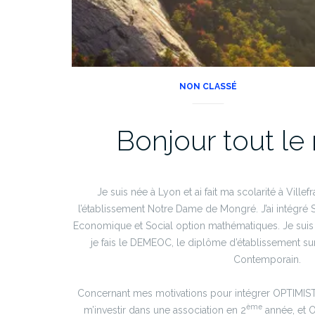
NON CLASSÉ
Bonjour tout le
Je suis née à Lyon et ai fait ma scolarité à Ville
l’établissement Notre Dame de Mongré. J’ai intégré
Economique et Social option mathématiques. Je suis
je fais le DEMEOC, le diplôme d’établissement s
Contemporain.
Concernant mes motivations pour intégrer OPTIMIST,
ème
m’investir dans une association en 2
année, et 