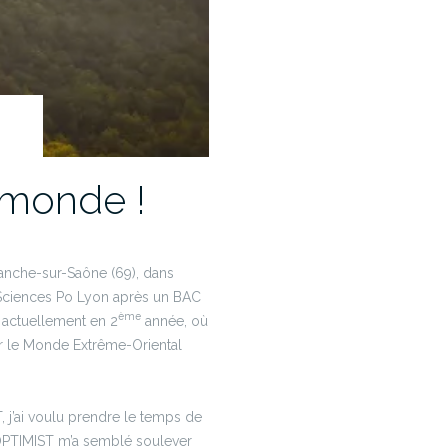
 monde !
franche-sur-Saône (69), dans
 Sciences Po Lyon après un BAC
ème
 actuellement en 2
année, où
ur le Monde Extrême-Oriental
 j’ai voulu prendre le temps de
OPTIMIST m’a semblé soulever