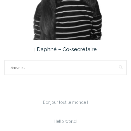
Daphné – Co-secrétaire
RE
Rechercher :
Articles récents
Bonjour tout le monde !
Hello world!