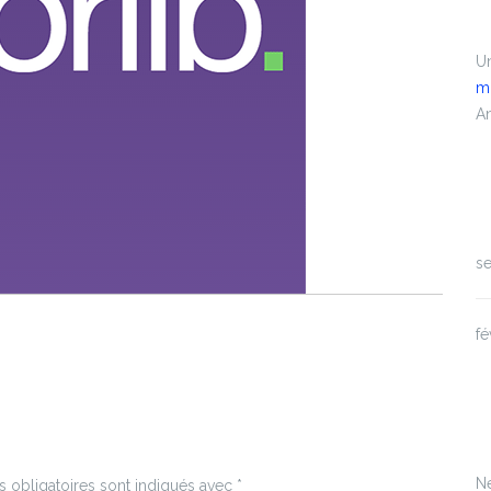
C
U
m
A
A
s
fé
C
N
 obligatoires sont indiqués avec
*