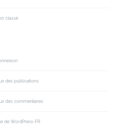
on classé
éta
onnexion
ux des publications
lux des commentaires
ite de WordPress-FR