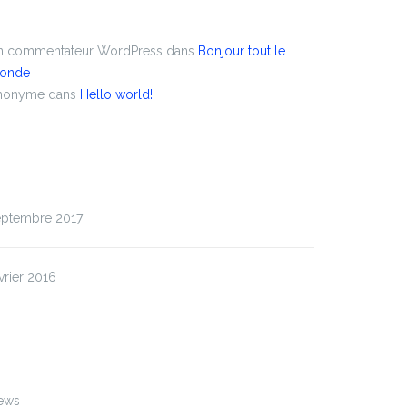
ommentaires récents
n commentateur WordPress
dans
Bonjour tout le
onde !
nonyme
dans
Hello world!
rchives
eptembre 2017
vrier 2016
atégories
ews