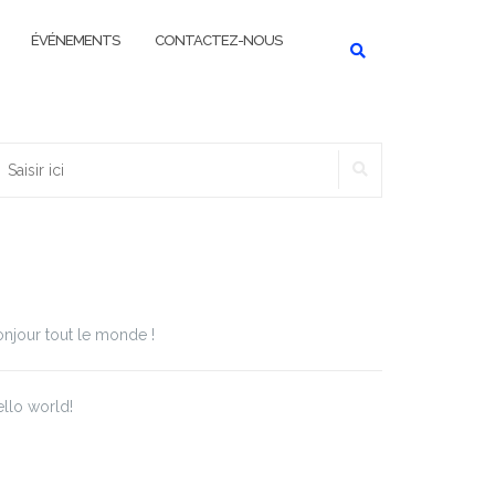
ÉVÉNEMENTS
CONTACTEZ-NOUS
RECHERCHER
echercher :
rticles récents
njour tout le monde !
llo world!