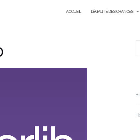
ACCUEIL
L’ÉGALITÉ DES CHANCES
o
R
A
Bo
He