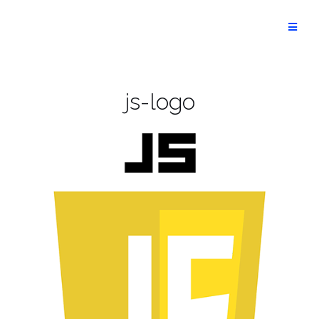
Aller
au
Optimist
contenu
js-logo