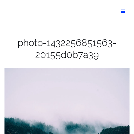
Aller
au
Optimist
contenu
photo-1432256851563-
20155d0b7a39