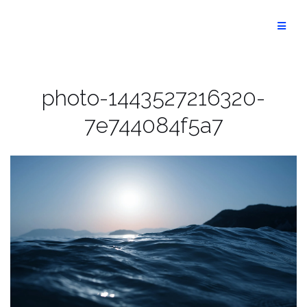
Aller
au
Optimist
contenu
photo-1443527216320-
7e744084f5a7