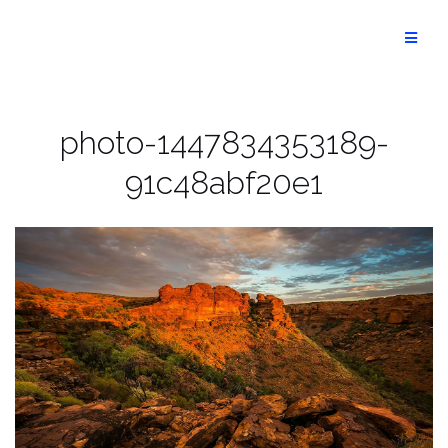
Aller
au
Optimist
contenu
photo-1447834353189-
91c48abf20e1