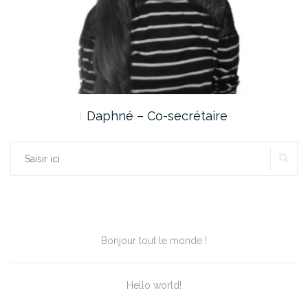
Daphné – Co-secrétaire
RE
Rechercher :
Articles récents
Bonjour tout le monde !
Hello world!